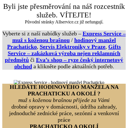
Přeskočit
Byli jste přesměrování na náš rozcestník
na
služeb. VÍTEJTE!
obsah
Původní stránky Allservice.cz již nefungují.
Vyberte si z naší nabídky služeb –
Express Service –
muž s koženou brašnou
/
hodinový manžel
Prachaticko
,
Servis Elektroniky v Praze
,
Gifts
Service – zakázková výroba nejen reklamních
předmětů
či
Eva’s shop – ryze český internetový
obchod
a klikněte podle aktuálních potřeb.
HLEDÁTE HODINOVÉHO MANŽELA NA
PRACHATICKU A OKOLÍ ?
muž s koženou brašnou přijede za Vámi
drobné opravy v domácnosti, údržba zahrady,
jednoduché zednické práce, sezónní a venkovní
práce
PRACHATICKO A OKOLÍ