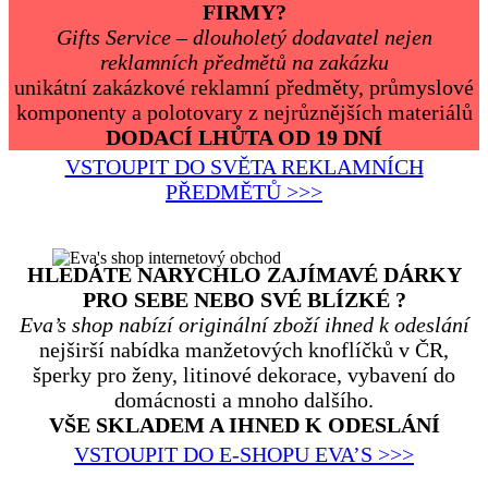
FIRMY?
Gifts Service – dlouholetý dodavatel nejen
reklamních předmětů na zakázku
unikátní zakázkové reklamní předměty, průmyslové
komponenty a polotovary z nejrůznějších materiálů
DODACÍ LHŮTA OD 19 DNÍ
VSTOUPIT DO SVĚTA REKLAMNÍCH
PŘEDMĚTŮ >>>
HLEDÁTE NARYCHLO ZAJÍMAVÉ DÁRKY
PRO SEBE NEBO SVÉ BLÍZKÉ ?
Eva’s shop nabízí originální zboží ihned k odeslání
nejširší nabídka manžetových knoflíčků v ČR,
šperky pro ženy, litinové dekorace, vybavení do
domácnosti a mnoho dalšího.
VŠE SKLADEM A IHNED K ODESLÁNÍ
VSTOUPIT DO E-SHOPU EVA’S >>>