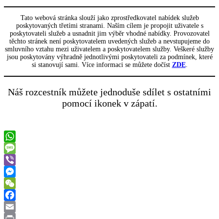
Tato webová stránka slouží jako zprostředkovatel nabídek služeb
poskytovaných třetími stranami. Naším cílem je propojit uživatele s
poskytovateli služeb a usnadnit jim výběr vhodné nabídky. Provozovatel
těchto stránek není poskytovatelem uvedených služeb a nevstupujeme do
smluvního vztahu mezi uživatelem a poskytovatelem služby. Veškeré služby
jsou poskytovány výhradně jednotlivými poskytovateli za podmínek, které
si stanovují sami. Více informaci se můžete dočíst
ZDE
.
Náš rozcestník můžete jednoduše sdílet s ostatními
pomocí ikonek v zápatí.
WhatsApp
Message
Viber
Messenger
WeChat
Facebook
Email