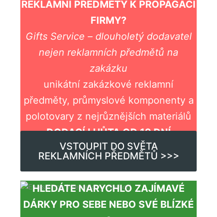
REKLAMNÍ PŘEDMĚTY K PROPAGACI
FIRMY?
Gifts Service – dlouholetý dodavatel
nejen reklamních předmětů na
zakázku
unikátní zakázkové reklamní
předměty, průmyslové komponenty a
polotovary z nejrůznějších materiálů
DODACÍ LHŮTA OD 19 DNÍ
VSTOUPIT DO SVĚTA
REKLAMNÍCH PŘEDMĚTŮ >>>
HLEDÁTE NARYCHLO ZAJÍMAVÉ
DÁRKY PRO SEBE NEBO SVÉ BLÍZKÉ