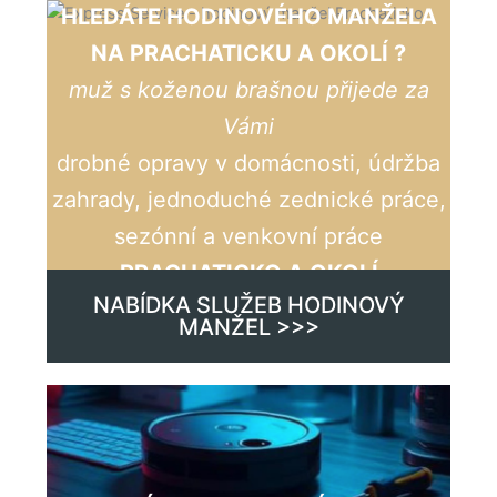
HLEDÁTE HODINOVÉHO MANŽELA
NA PRACHATICKU A OKOLÍ ?
muž s koženou brašnou přijede za
Vámi
drobné opravy v domácnosti, údržba
zahrady, jednoduché zednické práce,
sezónní a venkovní práce
PRACHATICKO A OKOLÍ
NABÍDKA SLUŽEB HODINOVÝ
MANŽEL >>>