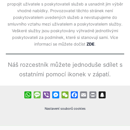
propojit uživatele s poskytovateli služeb a usnadnit jim výběr
vhodné nabídky. Provozovatel těchto stránek není
poskytovatelem uvedených služeb a nevstupujeme do
smluvního vztahu mezi uživatelem a poskytovatelem služby.
Veškeré služby jsou poskytovány výhradně jednotlivými
poskytovateli za podmínek, které si stanovují sami. Více
informaci se můžete dočíst
ZDE
.
Náš rozcestník můžete jednoduše sdílet s
ostatními pomocí ikonek v zápatí.
W
M
V
M
W
F
E
P
S
h
e
i
e
e
a
m
r
n
a
s
b
s
C
c
a
i
a
Nastavení souborů cookies
t
s
e
s
h
e
i
n
p
s
a
r
e
a
b
l
t
c
A
g
n
t
o
h