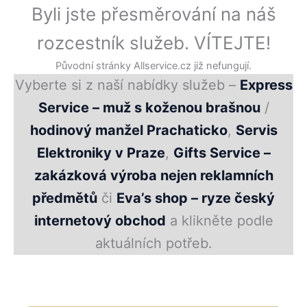
Přeskočit
Byli jste přesměrování na náš
na
rozcestník služeb. VÍTEJTE!
obsah
Původní stránky Allservice.cz již nefungují.
Vyberte si z naší nabídky služeb –
Express
Service – muž s koženou brašnou
/
hodinový manžel Prachaticko
,
Servis
Elektroniky v Praze
,
Gifts Service –
zakázková výroba nejen reklamních
předmětů
či
Eva’s shop – ryze český
internetový obchod
a klikněte podle
aktuálních potřeb.