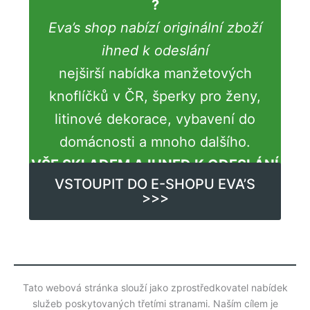
?
Eva’s shop nabízí originální zboží
ihned k odeslání
nejširší nabídka manžetových
knoflíčků v ČR, šperky pro ženy,
litinové dekorace, vybavení do
domácnosti a mnoho dalšího.
VŠE SKLADEM A IHNED K ODESLÁNÍ
VSTOUPIT DO E-SHOPU EVA’S
>>>
Tato webová stránka slouží jako zprostředkovatel nabídek
služeb poskytovaných třetími stranami. Naším cílem je